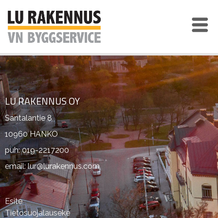
LU RAKENNUS OY
Santalantie 8
10960 HANKO
puh: 019-2217200
email: lur@lurakennus.com
Esite
Tietosuojalauseke