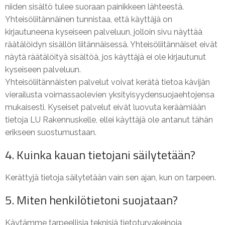
niiden sisältö tulee suoraan painikkeen lähteestä.
Yhteisöliitännäinen tunnistaa, että käyttäjä on
kirjautuneena kyseiseen palveluun, jolloin sivu näyttää
räätälöidyn sisällön liitännäisessä. Yhteisöliitännäiset eivät
näytä räätälöityä sisältöä, jos käyttäjä ei ole kirjautunut
kyseiseen palveluun.
Yhteisöliitännäisten palvelut voivat kerätä tietoa kävijän
vierailusta voimassaolevien yksityisyydensuojaehtojensa
mukaisesti. Kyseiset palvelut eivät luovuta keräämiään
tietoja LU Rakennuskelle, ellei käyttäjä ole antanut tähän
erikseen suostumustaan.
4. Kuinka kauan tietojani säilytetään?
Kerättyjä tietoja säilytetään vain sen ajan, kun on tarpeen.
5. Miten henkilötietoni suojataan?
Käytämme tarpeellisia teknisiä tietoturvakeinoja