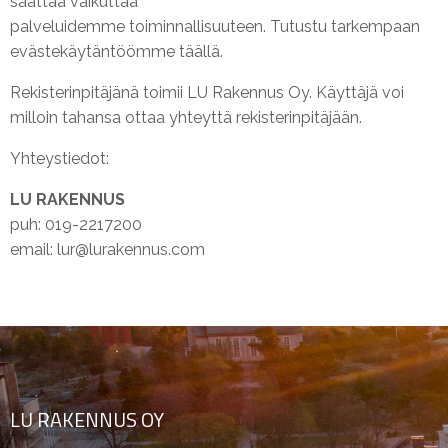
saattaa vaikuttaa
palveluidemme toiminnallisuuteen. Tutustu tarkempaan
evästekäytäntöömme
täällä
.
Rekisterinpitäjänä toimii LU Rakennus Oy. Käyttäjä voi
milloin tahansa ottaa yhteyttä rekisterinpitäjään.
Yhteystiedot:
LU RAKENNUS
puh: 019-2217200
email:
lur@lurakennus.com
LU RAKENNUS OY