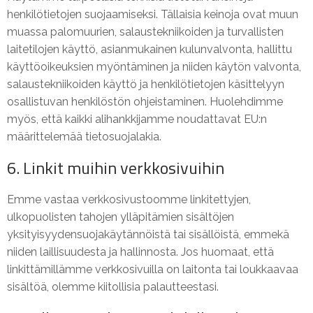
henkilötietojen suojaamiseksi. Tällaisia keinoja ovat muun
muassa palomuurien, salaustekniikoiden ja turvallisten
laitetilojen käyttö, asianmukainen kulunvalvonta, hallittu
käyttöoikeuksien myöntäminen ja niiden käytön valvonta,
salaustekniikoiden käyttö ja henkilötietojen käsittelyyn
osallistuvan henkilöstön ohjeistaminen. Huolehdimme
myös, että kaikki alihankkijamme noudattavat EU:n
määrittelemää tietosuojalakia.
6. Linkit muihin verkkosivuihin
Emme vastaa verkkosivustoomme linkitettyjen,
ulkopuolisten tahojen ylläpitämien sisältöjen
yksityisyydensuojakäytännöistä tai sisällöistä, emmekä
niiden laillisuudesta ja hallinnosta. Jos huomaat, että
linkittämillämme verkkosivuilla on laitonta tai loukkaavaa
sisältöä, olemme kiitollisia palautteestasi.