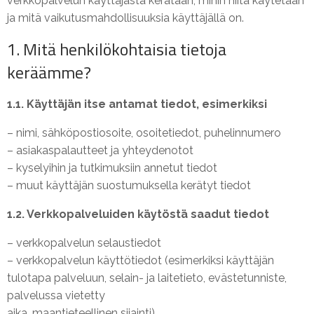
verkkopalvelun käyttäjästä kerätään, mihin niitä käytetään
ja mitä vaikutusmahdollisuuksia käyttäjällä on.
1. Mitä henkilökohtaisia tietoja
keräämme?
1.1. Käyttäjän itse antamat tiedot, esimerkiksi
– nimi, sähköpostiosoite, osoitetiedot, puhelinnumero
– asiakaspalautteet ja yhteydenotot
– kyselyihin ja tutkimuksiin annetut tiedot
– muut käyttäjän suostumuksella kerätyt tiedot
1.2. Verkkopalveluiden käytöstä saadut tiedot
– verkkopalvelun selaustiedot
– verkkopalvelun käyttötiedot (esimerkiksi käyttäjän
tulotapa palveluun, selain- ja laitetieto, evästetunniste,
palvelussa vietetty
aika, maantieteellinen sijainti)