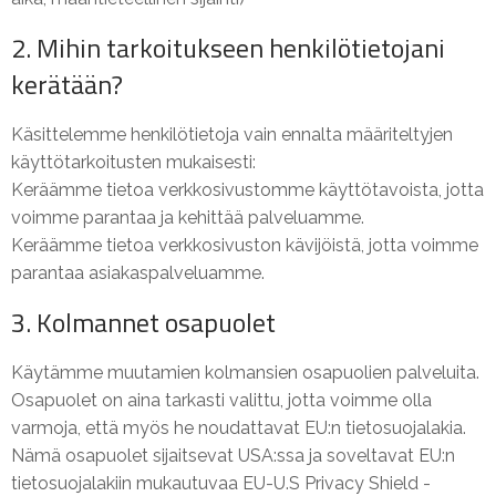
2. Mihin tarkoitukseen henkilötietojani
kerätään?
Käsittelemme henkilötietoja vain ennalta määriteltyjen
käyttötarkoitusten mukaisesti:
Keräämme tietoa verkkosivustomme käyttötavoista, jotta
voimme parantaa ja kehittää palveluamme.
Keräämme tietoa verkkosivuston kävijöistä, jotta voimme
parantaa asiakaspalveluamme.
3. Kolmannet osapuolet
Käytämme muutamien kolmansien osapuolien palveluita.
Osapuolet on aina tarkasti valittu, jotta voimme olla
varmoja, että myös he noudattavat EU:n tietosuojalakia.
Nämä osapuolet sijaitsevat USA:ssa ja soveltavat EU:n
tietosuojalakiin mukautuvaa
EU-U.S Privacy Shield -