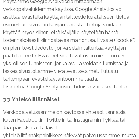
Käytämme Google Analyticsiä mittaamaan
verkkopalveluidemme käyttöä. Google Analytics voi
asettaa evästeitä käyttäjän laitteelle kerätäkseen tietoa
esimerkiksi sivuston kävijämäärästä. Tietoja voidaan
käyttää myös siihen, että kävijälle näytetään häntä
todennäköisesti kiinnostavaa mainontaa. Eväste (“cookie”)
on pieni tekstitiedosto, jonka selain tallentaa käyttäjän
päätelaitteelle. Evästeet sisältävät usein nimettömän,
yksilöllisen tunnisteen, jonka avulla voidaan tunnistaa ja
laskea sivustollamme vierailevat selaimet. Tutustu
tarkempaan evästekäytäntöömme
täällä
.
Lisätietoa Google Analyticsin ehdoista voi lukea täältä.
3.3. Yhteisöliitännäiset
Verkkopalvelussamme on käytössä yhteisöliitännäisiä
kuten Facebookin, Twitterin tai Instagramin Tykkää tai
Jaa-painikkeita. Tällaiset
yhteisöliitännäispainikkeet näkyvät palvelussamme, mutta