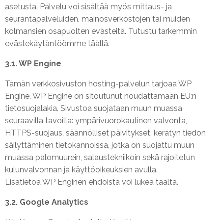
asetusta
. Palvelu voi sisältää myös mittaus- ja
seurantapalveluiden, mainosverkostojen tai muiden
kolmansien osapuolten evästeitä. Tutustu tarkemmin
evästekäytäntöömme
täällä
.
3.1. WP Engine
Tämän verkkosivuston hosting-palvelun tarjoaa WP
Engine. WP Engine on sitoutunut noudattamaan EU:n
tietosuojalakia. Sivustoa suojataan muun muassa
seuraavilla tavoilla: ympärivuorokautinen valvonta,
HTTPS-suojaus, säännölliset päivitykset, kerätyn tiedon
säilyttäminen tietokannoissa, jotka on suojattu muun
muassa palomuurein, salaustekniikoin sekä rajoitetun
kulunvalvonnan ja käyttöoikeuksien avulla.
Lisätietoa WP Enginen ehdoista voi lukea täältä.
3.2. Google Analytics