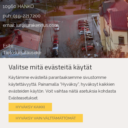
10960 HANKO
puh: 019-2217200
email: lur@lurakennus.com
Esite
Tietosuojalauseke
Evästeasetukset
Valitse mitä evästeitä käytät
Käytämme evästeitä parantaaksemme sivustomme
käytettävyyttä. Painamalla “Hyväksy”, hyväksyt kaikkien
evästeiden käytön. Voit vaihtaa näitä asetuksia kohdasta
.
Evästeasetukset
Copyright Ⓒ LU Rakennus 2025
HYVÄKSY KAIKKI
HYVÄKSY VAIN VÄLTTÄMÄTTÖMÄT