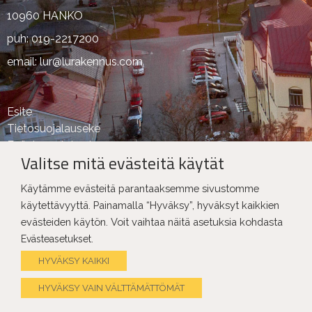
10960 HANKO
puh: 019-2217200
email: lur@lurakennus.com
Esite
Tietosuojalauseke
Evästeasetukset
Valitse mitä evästeitä käytät
Käytämme evästeitä parantaaksemme sivustomme
käytettävyyttä. Painamalla “Hyväksy”, hyväksyt kaikkien
evästeiden käytön. Voit vaihtaa näitä asetuksia kohdasta
.
Evästeasetukset
Copyright Ⓒ LU Rakennus 2025
HYVÄKSY KAIKKI
HYVÄKSY VAIN VÄLTTÄMÄTTÖMÄT