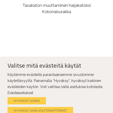
Tasakaton muuttaminen harjakatoksi
Kokonaisurakka
LISÄÄ REFERENSSEJÄ
Valitse mitä evästeitä käytät
Käytämme evästeitä parantaaksemme sivustomme
käytettävyyttä. Painamalla “Hyväksy”, hyväksyt kaikkien
evästeiden käytön. Voit vaihtaa näitä asetuksia kohdasta
.
Evästeasetukset
HYVÄKSY KAIKKI
HYVÄKSY VAIN VÄLTTÄMÄTTÖMÄT