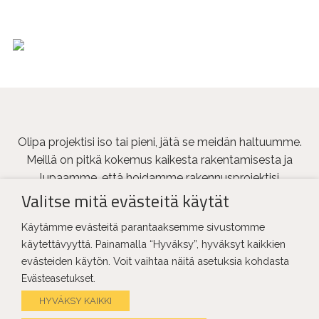
Olipa projektisi iso tai pieni, jätä se meidän haltuumme.
Meillä on pitkä kokemus kaikesta rakentamisesta ja
lupaamme, että hoidamme rakennusprojektisi
Valitse mitä evästeitä käytät
ammattiylpeydellä, olitpa sitten suurkohteiden kuten
teollisuushallien rakennuttaja, yksityishenkilö
Käytämme evästeitä parantaaksemme sivustomme
rakennuttamassa omakotitaloa tai teettämässä
käytettävyyttä. Painamalla “Hyväksy”, hyväksyt kaikkien
remonttia tai vakuutusyhtiön edustaja, joka tarvitsee
evästeiden käytön. Voit vaihtaa näitä asetuksia kohdasta
tekijää esimerkiksi vesivahinkokorjaukselle. Jokainen
.
Evästeasetukset
asiakas on meille yhtä tärkeä!
HYVÄKSY KAIKKI