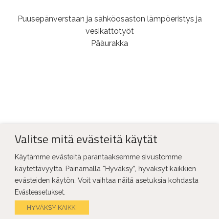
Puusepänverstaan ja sähköosaston lämpöeristys ja
vesikattotyöt
Pääurakka
Valitse mitä evästeitä käytät
LISÄÄ REFERENSSEJÄ
Käytämme evästeitä parantaaksemme sivustomme
käytettävyyttä. Painamalla “Hyväksy”, hyväksyt kaikkien
evästeiden käytön. Voit vaihtaa näitä asetuksia kohdasta
.
Evästeasetukset
HYVÄKSY KAIKKI