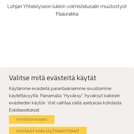
Lohjan Yhteislyseon lukion voimistelusalin muutostyöt
Pääurakka
LISÄÄ REFERENSSEJÄ
Valitse mitä evästeitä käytät
Käytämme evästeitä parantaaksemme sivustomme
käytettävyyttä. Painamalla “Hyväksy”, hyväksyt kaikkien
evästeiden käytön. Voit vaihtaa näitä asetuksia kohdasta
.
Evästeasetukset
HYVÄKSY KAIKKI
HYVÄKSY VAIN VÄLTTÄMÄTTÖMÄT