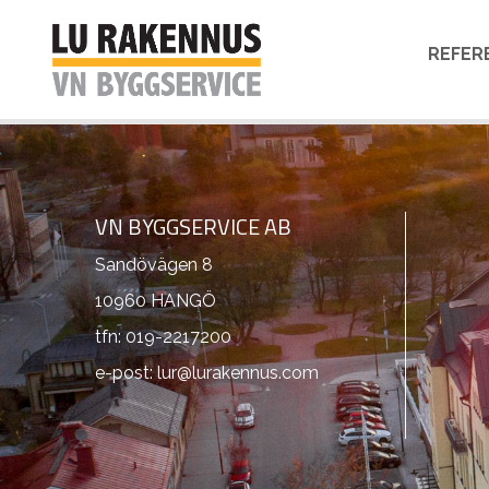
REFER
VN BYGGSERVICE AB
Sandövägen 8
10960 HANGÖ
tfn: 019-2217200
e-post: lur@lurakennus.com