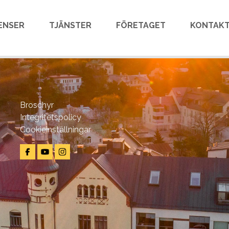
ENSER
TJÄNSTER
FÖRETAGET
KONTAKT
Broschyr
Integritetspolicy
Cookieinställningar