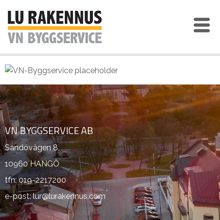
VN BYGGSERVICE AB
Sandövägen 8
10960 HANGÖ
tfn: 019-2217200
e-post: lur@lurakennus.com