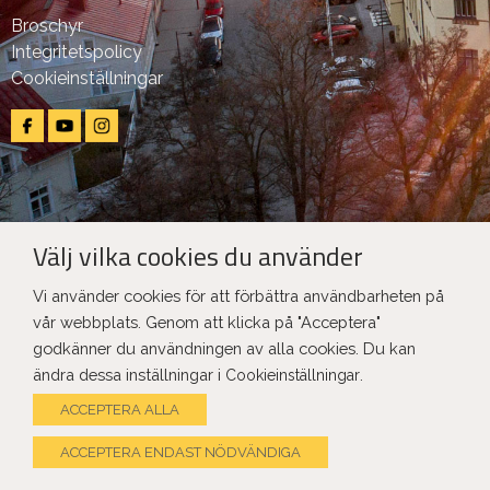
Broschyr
Integritetspolicy
Cookieinställningar
Välj vilka cookies du använder
Copyright Ⓒ LU Rakennus 2025
Vi använder cookies för att förbättra användbarheten på
vår webbplats. Genom att klicka på "Acceptera"
godkänner du användningen av alla cookies. Du kan
ändra dessa inställningar i
.
Cookieinställningar
ACCEPTERA ALLA
ACCEPTERA ENDAST NÖDVÄNDIGA