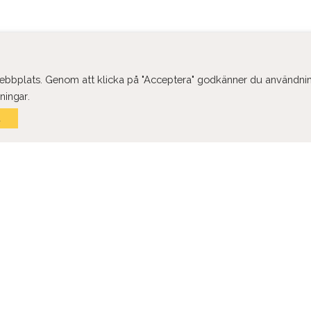
FLERA REFERENSER
 webbplats. Genom att klicka på "Acceptera" godkänner du användni
.
lningar
A
Kulturhuset Fokus
Karis